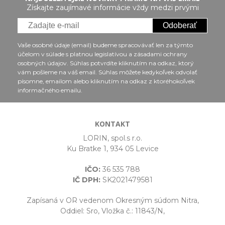
Získajte zaujímavé informácie vždy medzi prvými
Odoberať
Vaše osobné údaje (email) budeme spracovávať len za týmto
účelom v súlade s platnou legislatívou a zásadami ochrany
osobných údajov. Súhlas potvrdíte kliknutím na odkaz, ktorý
vám pošleme na váš email. Súhlas môžete kedykoľvek odvolať
písomne, emailom alebo kliknutím na odkaz z ktoréhokoľvek
informačného emailu.
KONTAKT
LORIN, spol.s r.o.
Ku Bratke 1, 934 05 Levice
IČO:
36 535 788
IČ DPH:
SK2021479581
Zapísaná v OR vedenom Okresným súdom Nitra,
Oddiel: Sro, Vložka č.: 11843/N,