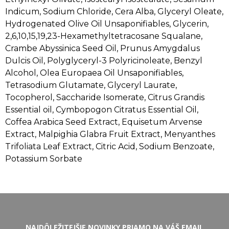
Indicum, Sodium Chloride, Cera Alba, Glyceryl Oleate,
Hydrogenated Olive Oil Unsaponifiables, Glycerin,
2,6,10,15,19,23-Hexamethyltetracosane Squalane,
Crambe Abyssinica Seed Oil, Prunus Amygdalus
Dulcis Oil, Polyglyceryl-3 Polyricinoleate, Benzyl
Alcohol, Olea Europaea Oil Unsaponifiables,
Tetrasodium Glutamate, Glyceryl Laurate,
Tocopherol, Saccharide Isomerate, Citrus Grandis
Essential oil, Cymbopogon Citratus Essential Oil,
Coffea Arabica Seed Extract, Equisetum Arvense
Extract, Malpighia Glabra Fruit Extract, Menyanthes
Trifoliata Leaf Extract, Citric Acid, Sodium Benzoate,
Potassium Sorbate
NAJDÔLEŽITEJŠIE NOVINKY PRIAMO NA VÁŠ EMAIL