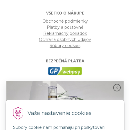
VŠETKO O NÁKUPE
Obchodné podmienky
Platby a poštovné
Reklamačný poriadok
Ochrana osobných údajov
Súbory cookies
BEZPEČNÁ PLATBA
GP webpay
- Moderný a bezpečný systém pre platby
kartou na internete. Je jedným z najpoužívanejších
platobných brán na slovenských e-shopoch. Spĺňa
bezpečnostné požiadavky Mastercard, VISA a America
Express.
Vaše nastavenie cookies
Súbory cookie nám pomáhajú pri poskytovaní
SLEDUJTE NÁS