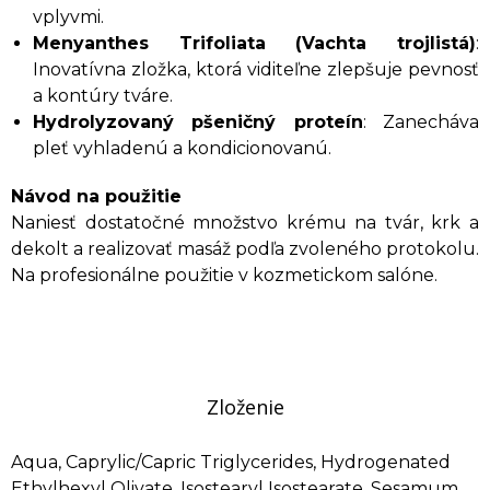
vplyvmi.
Menyanthes Trifoliata (Vachta trojlistá)
:
Inovatívna zložka, ktorá viditeľne zlepšuje pevnosť
a kontúry tváre.
Hydrolyzovaný pšeničný proteín
: Zanecháva
pleť vyhladenú a kondicionovanú.
Návod na použitie
Naniesť dostatočné množstvo krému na tvár, krk a
dekolt a realizovať masáž podľa zvoleného protokolu.
Na profesionálne použitie v kozmetickom salóne.
Zloženie
Aqua, Caprylic/Capric Triglycerides, Hydrogenated
Ethylhexyl Olivate, Isostearyl Isostearate, Sesamum