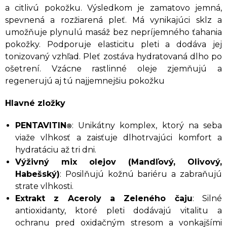
a citlivú pokožku. Výsledkom je zamatovo jemná,
spevnená a rozžiarená pleť. Má vynikajúci sklz a
umožňuje plynulú masáž bez nepríjemného ťahania
pokožky. Podporuje elasticitu pleti a dodáva jej
tonizovaný vzhľad. Pleť zostáva hydratovaná dlho po
ošetrení. Vzácne rastlinné oleje zjemňujú a
regenerujú aj tú najjemnejšiu pokožku
Hlavné zložky
PENTAVITIN
: Unikátny komplex, ktorý na seba
®
viaže vlhkosť a zaisťuje dlhotrvajúci komfort a
hydratáciu až tri dni.
Výživný mix olejov (Mandľový, Olivový,
Habešský)
: Posilňujú kožnú bariéru a zabraňujú
strate vlhkosti.
Extrakt z Aceroly a Zeleného čaju
: Silné
antioxidanty, ktoré pleti dodávajú vitalitu a
ochranu pred oxidačným stresom a vonkajšími