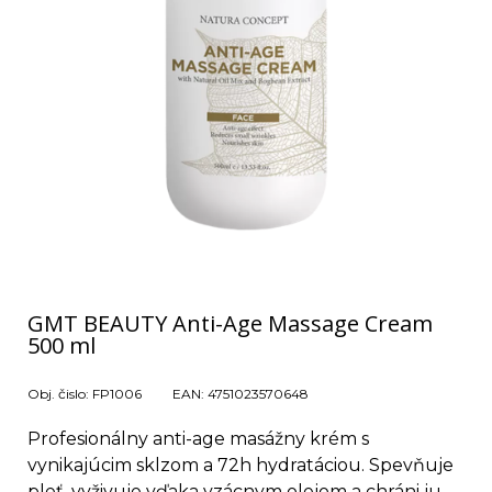
GMT BEAUTY Anti-Age Massage Cream
500 ml
Obj. čislo:
FP1006
EAN:
4751023570648
Profesionálny anti-age masážny krém s
vynikajúcim sklzom a 72h hydratáciou. Spevňuje
pleť, vyživuje vďaka vzácnym olejom a chráni ju