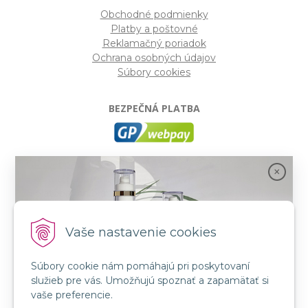
Obchodné podmienky
Platby a poštovné
Reklamačný poriadok
Ochrana osobných údajov
Súbory cookies
BEZPEČNÁ PLATBA
GP webpay
- Moderný a bezpečný systém pre platby
kartou na internete. Je jedným z najpoužívanejších
platobných brán na slovenských e-shopoch. Spĺňa
bezpečnostné požiadavky Mastercard, VISA a America
Express.
Vaše nastavenie cookies
Súbory cookie nám pomáhajú pri poskytovaní
SLEDUJTE NÁS
služieb pre vás. Umožňujú spoznať a zapamätať si
FB: LORIN všetko pre krásu
Spojenie prírody a vedy s novou kozmetikou
vaše preferencie.
INSTA: LORIN všetko pre krásu