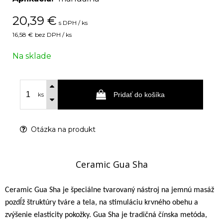
20,39
€
s DPH / ks
16,58 €
bez DPH / ks
Na sklade
Pridať do košíka
ks
Otázka na produkt
Ceramic Gua Sha
Ceramic Gua Sha je špeciálne tvarovaný nástroj na jemnú masáž
pozdĺž štruktúry tváre a tela, na stimuláciu krvného obehu a
zvýšenie elasticity pokožky. Gua Sha je tradičná čínska metóda,