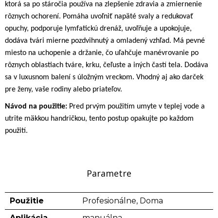
ktorá sa po stáročia používa na zlepšenie zdravia a zmiernenie
rôznych ochorení. Pomáha uvoľniť napäté svaly a redukovať
opuchy, podporuje lymfatickú drenáž, uvoľňuje a upokojuje,
dodáva tvári mierne pozdvihnutý a omladený vzhľad. Má pevné
miesto na uchopenie a držanie, čo uľahčuje manévrovanie po
rôznych oblastiach tváre, krku, čeľuste a iných častí tela. Dodáva
sa v luxusnom balení s úložným vreckom. Vhodný aj ako darček
pre ženy, vaše rodiny alebo priateľov.
Návod na použitie:
Pred prvým použitím umyte v teplej vode a
utrite mäkkou handričkou, tento postup opakujte po každom
použití.
Parametre
Použitie
Profesionálne, Doma
Aplikácia
manuálna