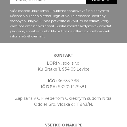
Vaše osobné údaje (email) budeme spracovávať len za týmto
účelom v súlade s platnou legislatívou a zásadami ochrany
osobných údajov. Súhlas potvrdíte kliknutím na odkaz, ktorý
vám pošleme na váš email. Súhlas môžete kedykoľvek odvolať
písomne, emailom alebo kliknutím na odkaz z ktoréhokoľvek
informačného emailu.
KONTAKT
LORIN, spol.s r.o.
Ku Bratke 1, 934 05 Levice
IČO:
36 535 788
IČ DPH:
SK2021479581
Zapísaná v OR vedenom Okresným súdom Nitra,
Oddiel: Sro, Vložka č.: 11843/N,
VŠETKO O NÁKUPE