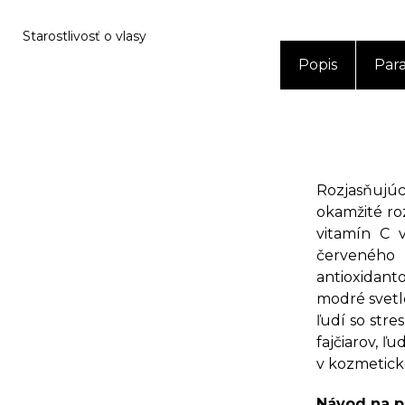
Starostlivosť o vlasy
Popis
Par
Rozjasňujú
okamžité roz
vitamín C 
červeného 
antioxidanto
modré svetl
ľudí so str
fajčiarov, 
v kozmetick
Návod na p