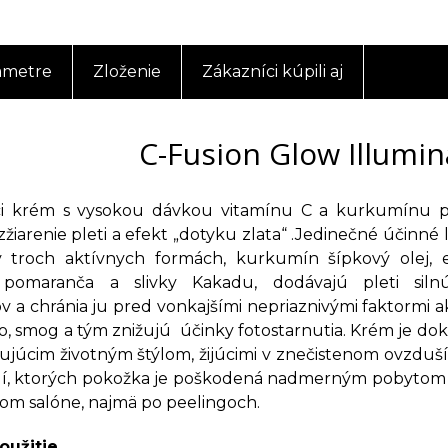
ametre
Zloženie
Zákazníci kúpili aj
C-Fusion Glow Illumin
ci krém s vysokou dávkou vitamínu C a kurkumínu p
žiarenie pleti a efekt „dotyku zlata“ .Jedinečné účinné l
v troch aktívnych formách, kurkumín šípkový olej, e
pomaranča a slivky Kakadu, dodávajú pleti sil
v a chránia ju pred vonkajšími nepriaznivými faktormi a
o, smog a tým znižujú účinky fotostarnutia. Krém je
esujúcim životným štýlom, žijúcimi v znečistenom ovzduš
ľudí, ktorých pokožka je poškodená nadmerným pobytom n
om salóne, najmä po peelingoch.
oužitie