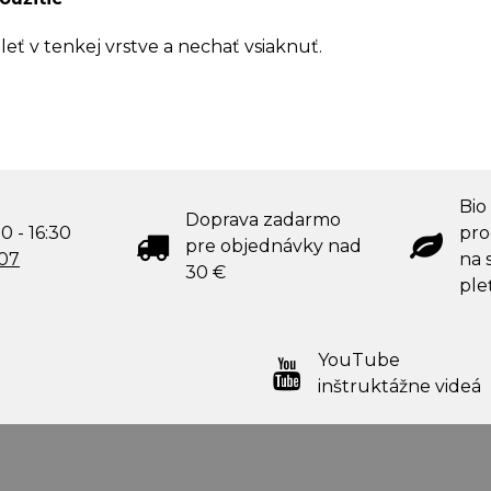
leť v tenkej vrstve a nechať vsiaknuť.
Bio
Doprava zadarmo
0 - 16:30
pro
pre objednávky nad
707
na s
30 €
ple
YouTube
inštruktážne videá