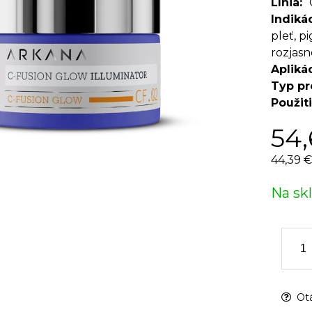
Línia
Indiká
pleť, p
rozjasn
Apliká
Typ pr
Použit
54
44,39 €
Na sk
Otá