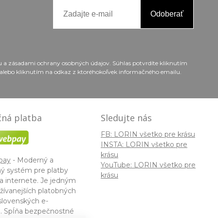
Odoberať
ou a zásadami ochrany osobných údajov. Súhlas potvrdíte kliknutím
alebo kliknutím na odkaz z ktoréhokoľvek informačného emailu.
ná platba
Sledujte nás
FB: LORIN všetko pre krásu
INSTA: LORIN všetko pre
krásu
pay
- Moderný a
YouTube: LORIN všetko pre
ý systém pre platby
krásu
a internete. Je jedným
žívanejších platobných
slovenských e-
. Spĺňa bezpečnostné