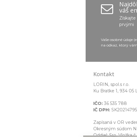
Najdôl
váš em
Získajt
prvými
Vaše osobné údaje (
na odkaz, ktorý vám
Kontakt
LORIN, spol.s r.o.
Ku Bratke 1, 934 05 
IČO:
36 535 788
IČ DPH:
SK20214795
Zapísaná v OR ved
Okresným súdom Nit
Oddiel: Sro, Vložka č.