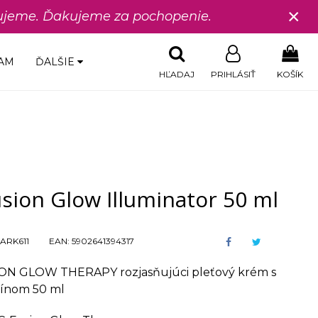
×
edujeme. Ďakujeme za pochopenie.
AM
ĎALŠIE
HĽADAJ
PRIHLÁSIŤ
KOŠÍK
sion Glow Illuminator 50 ml
ARK611
EAN:
5902641394317
ON GLOW THERAPY rozjasňujúci pleťový krém s
mínom 50 ml