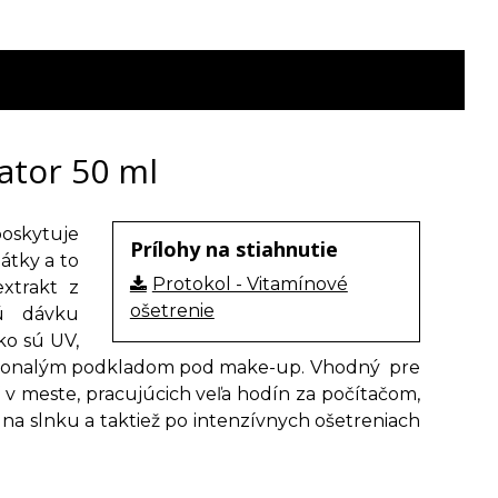
ator 50 ml
oskytuje
Prílohy na stiahnutie
átky a to
Protokol - Vitamínové
xtrakt z
ošetrenie
nú dávku
ko sú UV,
 dokonalým podkladom pod make-up. Vhodný pre
í v meste, pracujúcich veľa hodín za počítačom,
a slnku a taktiež po intenzívnych ošetreniach