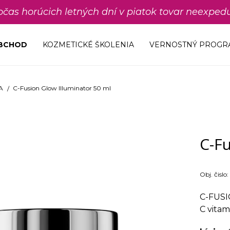
počas horúcich letných dní v piatok tovar neexp
OBCHOD
KOZMETICKÉ ŠKOLENIA
VERNOSTNÝ PROGR
A
C-Fusion Glow Illuminator 50 ml
C-Fu
Obj. čislo:
C-FUSI
C vita