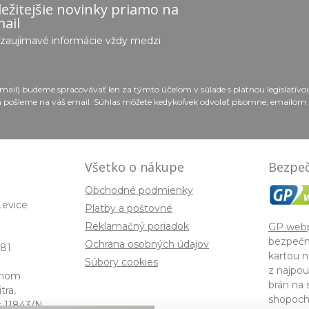
ežitejšie novinky priamo na
ail
e zaujímavé informácie vždy medzi
email) budeme spracovávať len za týmto účelom v súlade s platnou legislatív
 pošleme na váš email. Súhlas môžete kedykoľvek odvolať písomne, emailom 
Všetko o nákupe
Bezpeč
Obchodné podmienky
Levice
Platby a poštovné
Reklamačný poriadok
GP web
bezpečn
Ochrana osobných údajov
81
kartou n
Súbory cookies
z najpou
enom
brán na 
ra,
shopoch
: 11843/N,