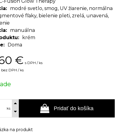
C-Fusion Glow Therapy
cia
modré svetlo, smog, UV žiarenie, normálna
igmentové fľaky, bielenie pleti, zrelá, unavená,
enie
cia
manuálna
oduktu
krém
ie
Doma
,60
€
s DPH / ks
bez DPH / ks
lade
Pridať do košíka
ks
zka na produkt