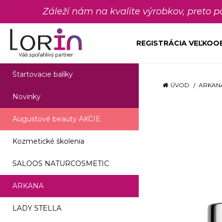
Záleží nám na kvalite výrobkov, preto 
REGISTRÁCIA VEĽKO
Štartovacie balíky
ÚVOD
ARKAN
Novinky
Augustové beauty AKCIE
Kozmetické školenia
SALOOS NATURCOSMETIC
ARKANA
LADY STELLA