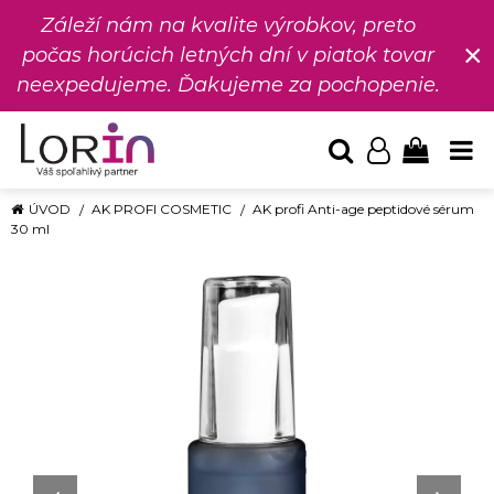
Záleží nám na kvalite výrobkov, preto
×
počas horúcich letných dní v piatok tovar
neexpedujeme. Ďakujeme za pochopenie.
ÚVOD
AK PROFI COSMETIC
AK profi Anti-age peptidové sérum
30 ml