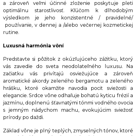
a zároveň veľmi účinné zloženie poskytuje pleti
optimálnu starostlivosť. Kľúčom k dlhodobým
výsledkom je jeho konzistentné / pravidelné/
používanie, v dennej a /alebo večernej kozmetickej
rutine.
Luxusná harmónia vôní
Predstavte si pôžitok z okúzľujúceho zážitku, ktorý
vás zavedie do sveta neodolateľného luxusu. Na
začiatku vás privítajú osviežujúce a zároveň
aromatické akordy zeleného bergamotu a zeleného
hrášku, ktoré okamžite navodia pocit sviežosti a
elegancie. Srdce vône odhaľuje bohatú kyticu frézií a
jazmínu, doplnenú šťavnatými tónmi vodného ovocia
s jemným nádychom machu, evokujúcim sviežosť
prírody po daždi.
Základ vône je plný teplých, zmyselných tónov, ktoré