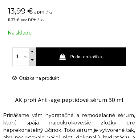
13,99
€
s DPH / ks
11,37 €
bez DPH / ks
Na sklade
Pridať do košíka
ks
Otázka na produkt
AK profi Anti-age peptidové sérum 30 ml
Prinášame vám hydratačné a remodelačné sérum,
ktoré spája najpokrokovejšie zložky pre
neprekonateľný účinok. Toto sérum je vytvorené tak,
aby poskytovalo vašej pleti dokonalú hydratáciu a