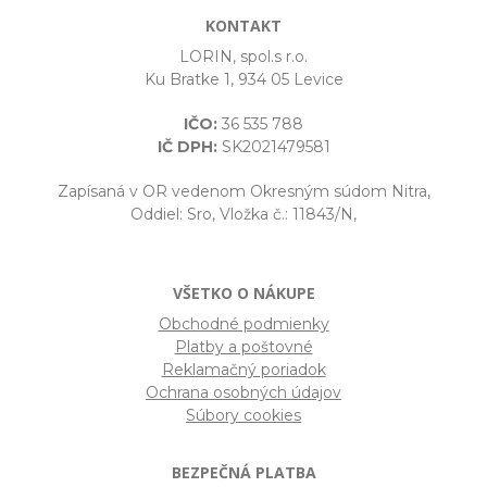
KONTAKT
LORIN, spol.s r.o.
Ku Bratke 1, 934 05 Levice
IČO:
36 535 788
IČ DPH:
SK2021479581
Zapísaná v OR vedenom Okresným súdom Nitra,
Oddiel: Sro, Vložka č.: 11843/N,
VŠETKO O NÁKUPE
Obchodné podmienky
Platby a poštovné
Reklamačný poriadok
Ochrana osobných údajov
Súbory cookies
BEZPEČNÁ PLATBA