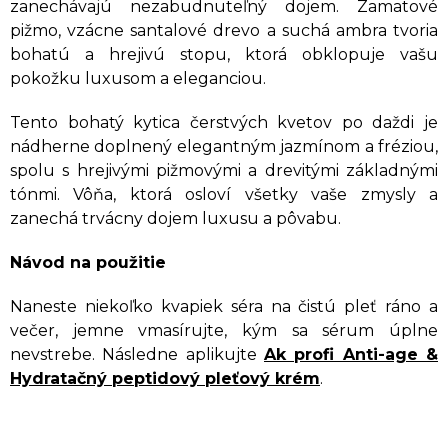
zanechávajú nezabudnuteľný dojem. Zamatové
pižmo, vzácne santalové drevo a suchá ambra tvoria
bohatú a hrejivú stopu, ktorá obklopuje vašu
pokožku luxusom a eleganciou.
Tento bohatý kytica čerstvých kvetov po daždi je
nádherne doplnený elegantným jazmínom a fréziou,
spolu s hrejivými pižmovými a drevitými základnými
tónmi. Vôňa, ktorá osloví všetky vaše zmysly a
zanechá trvácny dojem luxusu a pôvabu.
Návod na použitie
Naneste niekoľko kvapiek séra na čistú pleť ráno a
večer, jemne vmasírujte, kým sa sérum úplne
nevstrebe. Následne aplikujte
Ak profi Anti-age &
Hydratačný peptidový pleťový krém
.