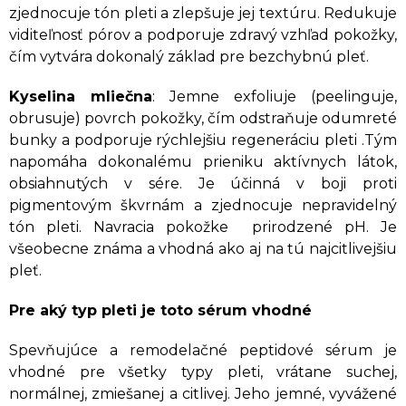
zjednocuje tón pleti a zlepšuje jej textúru. Redukuje
viditeľnosť pórov a podporuje zdravý vzhľad pokožky,
čím vytvára dokonalý základ pre bezchybnú pleť.
Kyselina mliečna
: Jemne exfoliuje (peelinguje,
obrusuje) povrch pokožky, čím odstraňuje odumreté
bunky a podporuje rýchlejšiu regeneráciu pleti .Tým
napomáha dokonalému prieniku aktívnych látok,
obsiahnutých v sére. Je účinná v boji proti
pigmentovým škvrnám a zjednocuje nepravidelný
tón pleti. Navracia pokožke prirodzené pH. Je
všeobecne známa a vhodná ako aj na tú najcitlivejšiu
pleť.
Pre aký typ pleti je toto sérum vhodné
Spevňujúce a remodelačné peptidové sérum je
vhodné pre všetky typy pleti, vrátane suchej,
normálnej, zmiešanej a citlivej. Jeho jemné, vyvážené