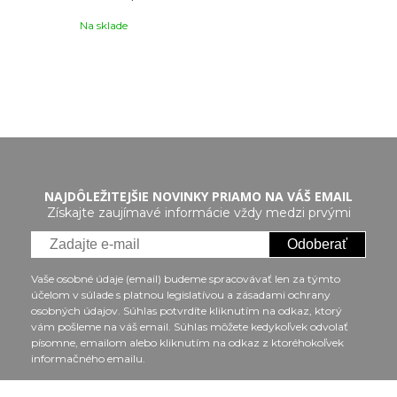
Na sklade
NAJDÔLEŽITEJŠIE NOVINKY PRIAMO NA VÁŠ EMAIL
Získajte zaujímavé informácie vždy medzi prvými
Odoberať
Vaše osobné údaje (email) budeme spracovávať len za týmto
účelom v súlade s platnou legislatívou a zásadami ochrany
osobných údajov. Súhlas potvrdíte kliknutím na odkaz, ktorý
vám pošleme na váš email. Súhlas môžete kedykoľvek odvolať
písomne, emailom alebo kliknutím na odkaz z ktoréhokoľvek
informačného emailu.