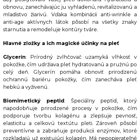
obnovu, zanechávajúc ju vyhladenú, revitalizovanú a
mladistvo žiarivú. Vďaka kombinácii anti-wrinkle a
anti-age aktívnych látok pôsobí na všetky znaky
starnutia a remodeluje kontúry tváre.
Hlavné zložky a ich magické účinky na pleť
Glycerín
: Prírodný zvlhčovač uzamyká vlhkosť v
pokožke, čím udržiava pleť hydratovanú a pružnú po
celý deň. Glycerín pomáha obnoviť prirodzenú
ochrannú bariéru pokožky, čím zanecháva pleť
hebkú a vyživenú.
Biomimetický peptid
: Špeciálny peptid, ktorý
napodobňuje prirodzené procesy v pokožke, čím
podporuje tvorbu kolagénu a zlepšuje pevnosť,
elasticitu a celkovú textútu pleti. Zároveň pôsobí
preventívne a zabraňuje produkcii enzýmov, ktoré
rozkladajú už existujúci kolagén. Má nepopierateľné