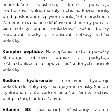
antioxidačné vlastnosti, ktoré pomáhajú
neutralizovať voľné radikály a chránia kožné bunky
pred poškodením vplyvom vonkajšieho prostredia.
Zameraním sa na tieto kľúčové mechanizmy pomáha
biomimetický peptid omladzovať kožné bunky,
redukovať vrásky a zlepšovať celkový vzhľad
pokožky.
Komplex peptidov
: Na zlepšenie textúru pokožky.
Stimulujú obnovu buniek a poskytujú
reštruktualizáciu a opravu poškodených buniek
pokožky.
Sodium hyaluronate
: Intenzívne hydratuje
pokožku do hĺbky a vyhladzuje jemné vrásky. Sodium
hyaluronate viaže vodu v pokožke, čím zanecháva
pleť pružnú, hladkú a žiarivú.
Vitamín B3
(niacinamid): Všestranný vitamín