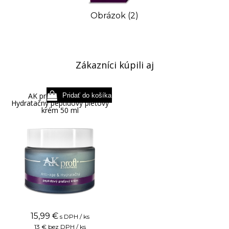
Obrázok (2)
Zákazníci kúpili aj
AK profi Anti-age &
Hydratačný peptidový pleťový
krém 50 ml
15,99
€
s DPH / ks
13 €
bez DPH / ks