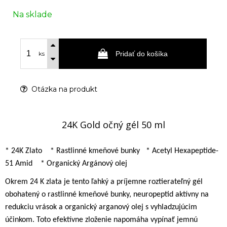
Na sklade
Pridať do košíka
ks
Otázka na produkt
24K Gold očný gél 50 ml
* 24K Zlato
* Rastlinné kmeňové bunky
* Acetyl Hexapeptide-
51 Amid
* Organický Argánový olej
Okrem 24 K zlata je tento ľahký a príjemne roztierateľný gél
obohatený o rastlinné kmeňové bunky, neuropeptid aktívny na
redukciu vrások a organický arganový olej s vyhladzujúcim
účinkom. Toto efektívne zloženie napomáha vypínať jemnú