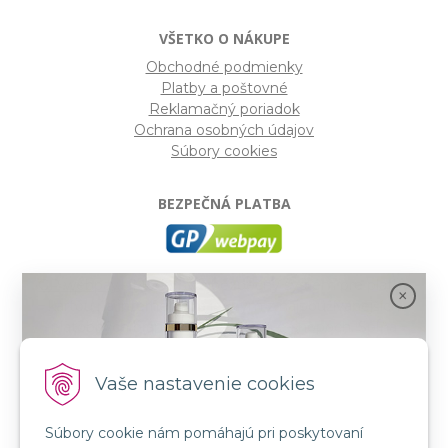
VŠETKO O NÁKUPE
Obchodné podmienky
Platby a poštovné
Reklamačný poriadok
Ochrana osobných údajov
Súbory cookies
BEZPEČNÁ PLATBA
GP webpay
- Moderný a bezpečný systém pre platby
kartou na internete. Je jedným z najpoužívanejších
platobných brán na slovenských e-shopoch. Spĺňa
bezpečnostné požiadavky Mastercard, VISA a America
Express.
Vaše nastavenie cookies
Súbory cookie nám pomáhajú pri poskytovaní
SLEDUJTE NÁS