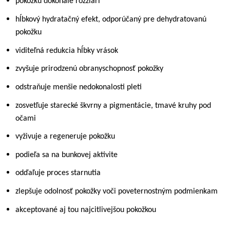
pokožku dokonale rozžiari
hĺbkový hydratačný efekt, odporúčaný pre dehydratovanú
pokožku
viditeľná redukcia hĺbky vrások
zvyšuje prirodzenú obranyschopnosť pokožky
odstraňuje menšie nedokonalosti pleti
zosvetľuje starecké škvrny a pigmentácie, tmavé kruhy pod
očami
vyživuje a regeneruje pokožku
podieľa sa na bunkovej aktivite
odďaľuje proces starnutia
zlepšuje odolnosť pokožky voči poveternostným podmienkam
akceptované aj tou najcitlivejšou pokožkou