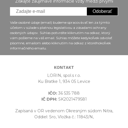
Získajte zaujímavé informácie vždy medzi prvými
Odoberať
Vaše osobné údaje (email) budeme spracovávať len za týmto
účelom v súlade s platnou legislatívou a zásadami ochrany
osobných údajov. Súhlas potvrdíte kliknutím na odkaz, ktorý
vám pošleme na váš email. Súhlas môžete kedykoľvek odvolať
písomne, emailom alebo kliknutím na odkaz z ktoréhokoľvek
informačného emailu.
KONTAKT
LORIN, spol.s r.o.
Ku Bratke 1, 934 05 Levice
IČO:
36 535 788
IČ DPH:
SK2021479581
Zapísaná v OR vedenom Okresným súdom Nitra,
Oddiel: Sro, Vložka č.: 11843/N,