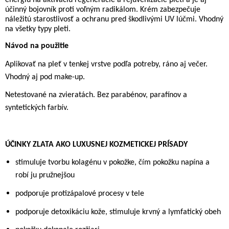
energiu na aktiváciu regenerácie a rejuvenizácie pleti a je aj
účinný bojovník proti voľným radikálom. Krém zabezpečuje
náležitú starostlivosť a ochranu pred škodlivými UV lúčmi. Vhodný
na všetky typy pleti.
Návod na použitie
Aplikovať na pleť v tenkej vrstve podľa potreby, ráno aj večer.
Vhodný aj pod make-up.
Netestované na zvieratách. Bez parabénov, parafínov a
syntetických farbív.
ÚČINKY ZLATA AKO LUXUSNEJ KOZMETICKEJ PRÍSADY
stimuluje tvorbu kolagénu v pokožke, čím pokožku napína a
robí ju pružnejšou
podporuje protizápalové procesy v tele
podporuje detoxikáciu kože, stimuluje krvný a lymfatický obeh