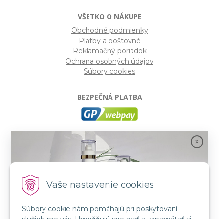
VŠETKO O NÁKUPE
Obchodné podmienky
Platby a poštovné
Reklamačný poriadok
Ochrana osobných údajov
Súbory cookies
BEZPEČNÁ PLATBA
GP webpay
- Moderný a bezpečný systém pre platby
kartou na internete. Je jedným z najpoužívanejších
platobných brán na slovenských e-shopoch. Spĺňa
bezpečnostné požiadavky Mastercard, VISA a America
Express.
Vaše nastavenie cookies
Súbory cookie nám pomáhajú pri poskytovaní
SLEDUJTE NÁS