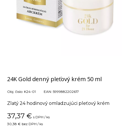
24K Gold denný pleťový krém 50 ml
Obj. čislo:
K24-01
EAN:
5999882202617
Zlatý 24 hodinový omladzujúci pleťový krém
37,37
€
s DPH / ks
30,38 €
bez DPH / ks