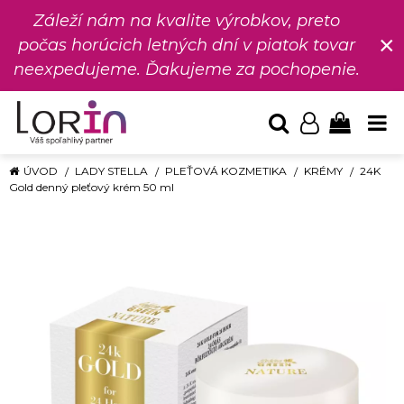
Záleží nám na kvalite výrobkov, preto
×
počas horúcich letných dní v piatok tovar
neexpedujeme. Ďakujeme za pochopenie.
ÚVOD
LADY STELLA
PLEŤOVÁ KOZMETIKA
KRÉMY
24K
Gold denný pleťový krém 50 ml