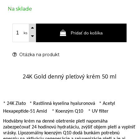
Na sklade
Pridať do košíka
ks
Otázka na produkt
24K Gold denný pleťový krém 50 ml
* 24K Zlato
* Rastlinná kyselina hyaluronová
* Acetyl
Hexapeptide-51 Amid
* Koenzým Q10
* UV filter
Hodvábny krém na denné ošetrenie pleti napomáha
zabezpečovať 24 hodinovú hydratáciu, zvýšiť objem pleti a vyplniť
vrásky. Lipozomálny koenzým Q10 dodá bunkám potrebnú